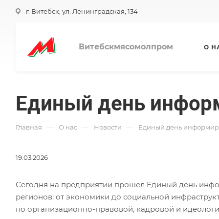
г. Витебск, ул. Ленинградская, 134
Витебскмясомолпром
О Н
Единый день информ
—
—
—
Главная
О нас
Новости
Единый день информиро
19.03.2026
Сегодня на предприятии прошел Единый день инфо
регионов: от экономики до социальной инфраструкт
по организационно-правовой, кадровой и идеолог